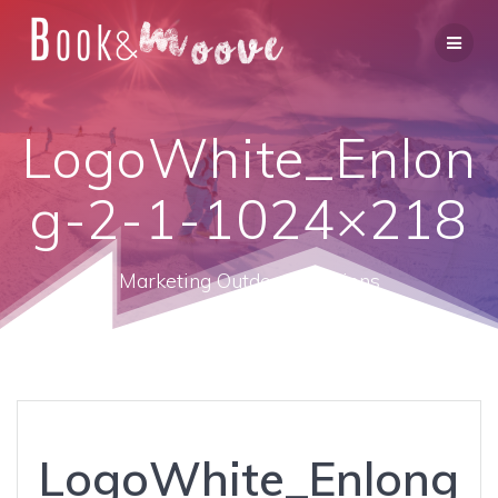
LogoWhite_Enlon
g-2-1-1024×218
Marketing Outdoor Solutions
LogoWhite_Enlong