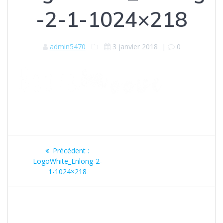
-2-1-1024×218
admin5470
3 janvier 2018
|
0
Navigation
Précédent :
Article
de
LogoWhite_Enlong-2-
précédent
1-1024×218
:
l’article