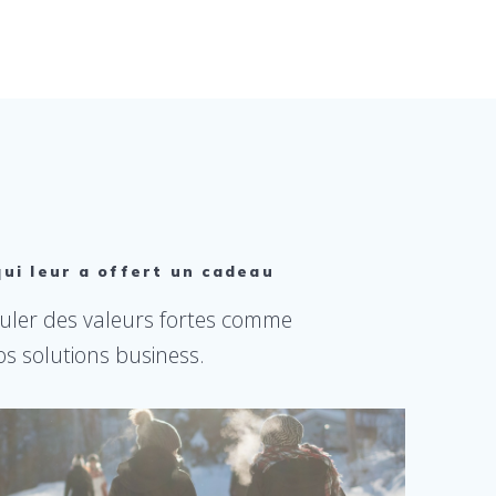
qui leur a offert un cadeau
culer des valeurs fortes comme
os solutions business.