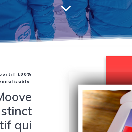
portif 100%
onnalisable
Moove
nstinct
if qui