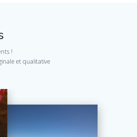
s
nts !
nale et qualitative