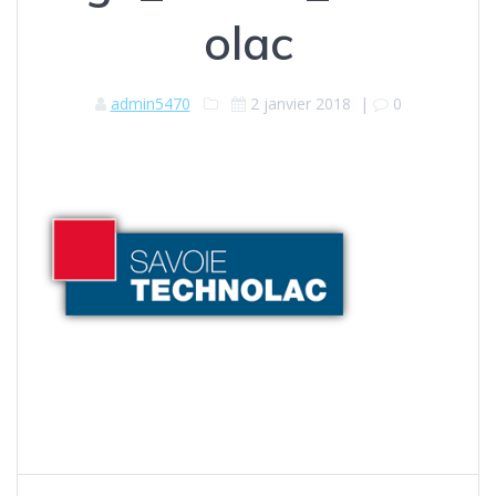
olac
admin5470
2 janvier 2018
|
0