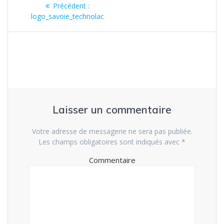
Navigation
Précédent :
Article
de
logo_savoie_technolac
précédent
:
l’article
Laisser un commentaire
Votre adresse de messagerie ne sera pas publiée.
Les champs obligatoires sont indiqués avec
*
Commentaire