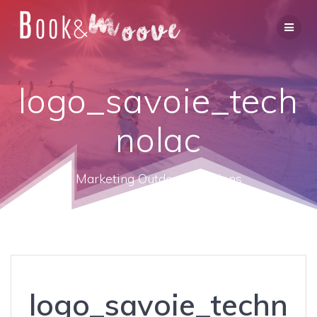
logo_savoie_tech
nolac
Marketing Outdoor Solutions
logo_savoie_techn