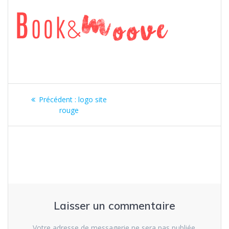
Navigation
Précédent :
Article
logo site
de
rouge
précédent
:
l’article
Laisser un commentaire
Votre adresse de messagerie ne sera pas publiée.