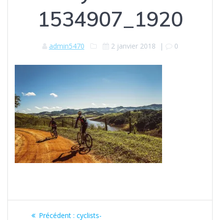
1534907_1920
admin5470
2 janvier 2018
|
0
Navigation
Précédent :
Article
cyclists-