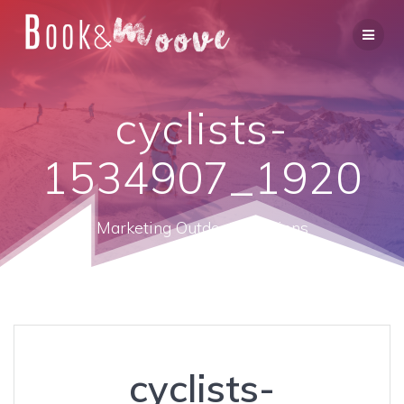
cyclists-
1534907_1920
Marketing Outdoor Solutions
cyclists-