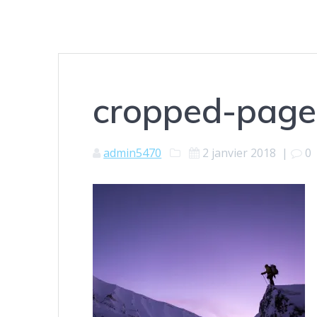
cropped-page
admin5470
2 janvier 2018
|
0