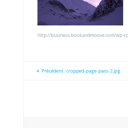
http://business.bookandmoove.com/wp-co
Navigation
Précédent :
Article
cropped-page-pass-2.jpg
précédent
de
:
l’article