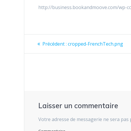
http://business.bookandmoove.com/wp-c
Navigation
Précédent :
Article
cropped-FrenchTech.png
précédent
de
:
l’article
Laisser un commentaire
Votre adresse de messagerie ne sera pas 