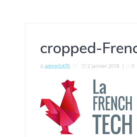
cropped-Fren
admin5470
2 janvier 2018
|
0