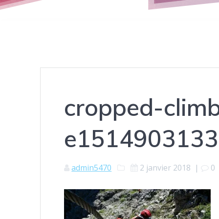
cropped-clim
e1514903133
admin5470
2 janvier 2018
|
0