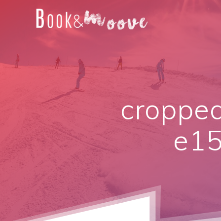
croppe
e15