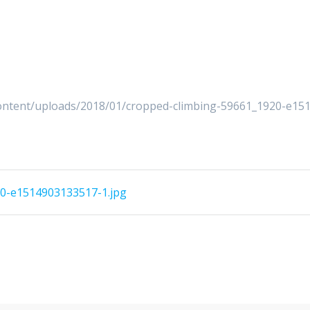
ntent/uploads/2018/01/cropped-climbing-59661_1920-e15
20-e1514903133517-1.jpg