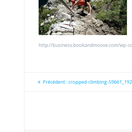
http://business.bookandmoove.com/wp-co
Navigation
Précédent :
Article
cropped-climbing-59661_19
précédent
de
:
l’article