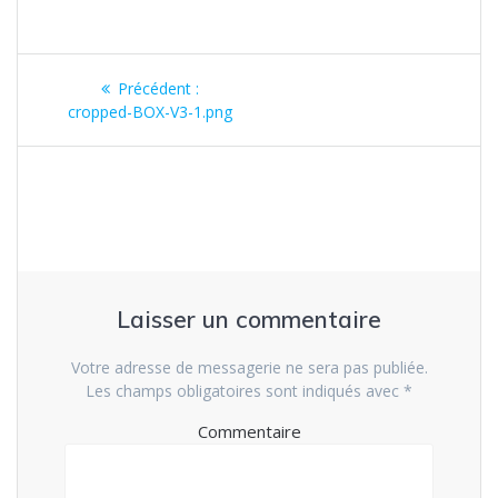
Navigation
Précédent :
Article
de
cropped-BOX-V3-1.png
précédent
:
l’article
Laisser un commentaire
Votre adresse de messagerie ne sera pas publiée.
Les champs obligatoires sont indiqués avec
*
Commentaire