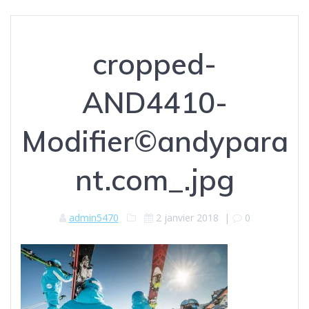
cropped-
AND4410-
Modifier©andypara
nt.com_.jpg
admin5470
2 janvier 2018
|
0