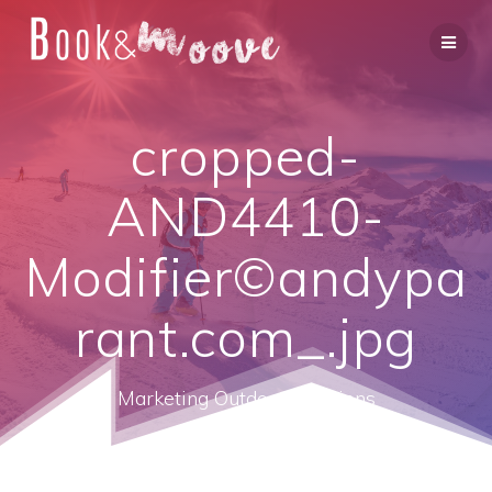
cropped-
AND4410-
Modifier©andypa
rant.com_.jpg
Marketing Outdoor Solutions