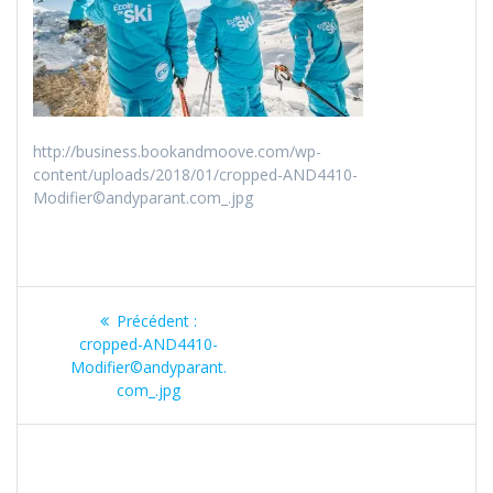
http://business.bookandmoove.com/wp-
content/uploads/2018/01/cropped-AND4410-
Modifier©andyparant.com_.jpg
Navigation
Précédent :
Article
de
cropped-AND4410-
précédent
Modifier©andyparant.
:
l’article
com_.jpg