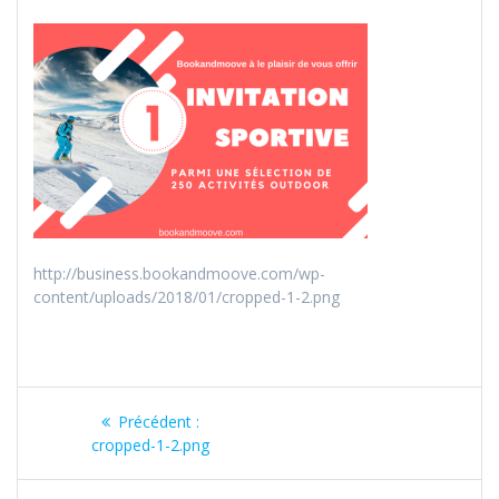
http://business.bookandmoove.com/wp-
content/uploads/2018/01/cropped-1-2.png
Navigation
Précédent :
Article
de
cropped-1-2.png
précédent
: