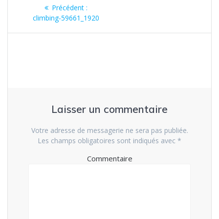
Navigation
Précédent :
Article
de
climbing-59661_1920
précédent
:
l’article
Laisser un commentaire
Votre adresse de messagerie ne sera pas publiée.
Les champs obligatoires sont indiqués avec
*
Commentaire