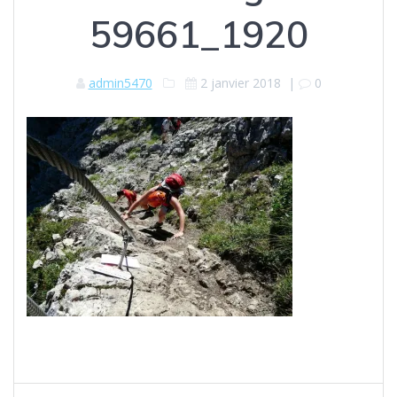
59661_1920
admin5470
2 janvier 2018
|
0