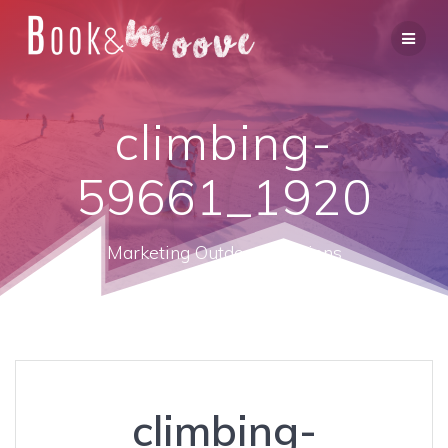
climbing-
59661_1920
Marketing Outdoor Solutions
climbing-