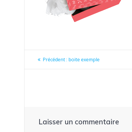
Navigation
Précédent :
Article
boite exemple
précédent
de
:
l’article
Laisser un commentaire