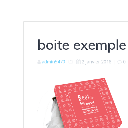
boite exemple
admin5470
2 janvier 2018
|
0