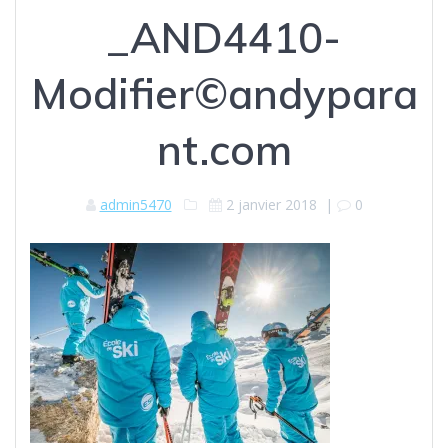
_AND4410-
Modifier©andypara
nt.com
admin5470
2 janvier 2018
|
0