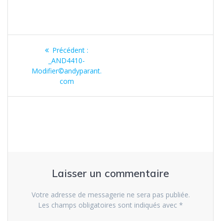
Navigation
Précédent :
Article
de
_AND4410-
précédent
Modifier©andyparant.
:
l’article
com
Laisser un commentaire
Votre adresse de messagerie ne sera pas publiée.
Les champs obligatoires sont indiqués avec
*